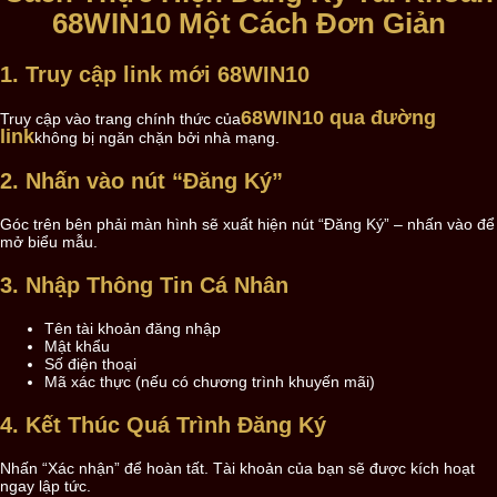
68WIN10 Một Cách Đơn Giản
1. Truy cập link mới 68WIN10
68WIN10 qua đường
Truy cập vào trang chính thức của
link
không bị ngăn chặn bởi nhà mạng.
2. Nhấn vào nút “Đăng Ký”
Góc trên bên phải màn hình sẽ xuất hiện nút “Đăng Ký” – nhấn vào để
mở biểu mẫu.
3. Nhập Thông Tin Cá Nhân
Tên tài khoản đăng nhập
Mật khẩu
Số điện thoại
Mã xác thực (nếu có chương trình khuyến mãi)
4. Kết Thúc Quá Trình Đăng Ký
Nhấn “Xác nhận” để hoàn tất. Tài khoản của bạn sẽ được kích hoạt
ngay lập tức.