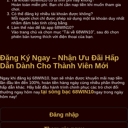
Tài khoản 68WIN10 có bị tính phí hay không?
Hoàn toàn miễn phí. Bạn chỉ cần nạp tiền khi muốn tham gia
chơi.
Có thể đăng ký nhiều tài khoản được không?
Mỗi người chơi chỉ được phép sử dụng một tài khoản duy nhất
nhằm đảm bảo tính công bằng.
Làm thế nào để tải app 68WIN10?
Vào trang chủ và chọn mục “Tải về 68WIN10”, sau đó chọn
phiên bản tương thích với điện thoại của bạn.
Đăng Ký Ngay – Nhận Ưu Đãi Hấp
Dẫn Dành Cho Thành Viên Mới
Ngay khi đăng ký 68WIN10, bạn sẽ nhận được khuyến mãi nạp tiền
lần đầu lên đến 100%, hoàn tiền hàng ngày cùng nhiều phần thưởng
hấp dẫn khác. Hãy bắt đầu hành trình chinh phục các trò chơi đổi
tại sòng bạc 68WIN10
thưởng ngay hôm nay.
ngay trong ngày
hôm nay!
Đăng nhập